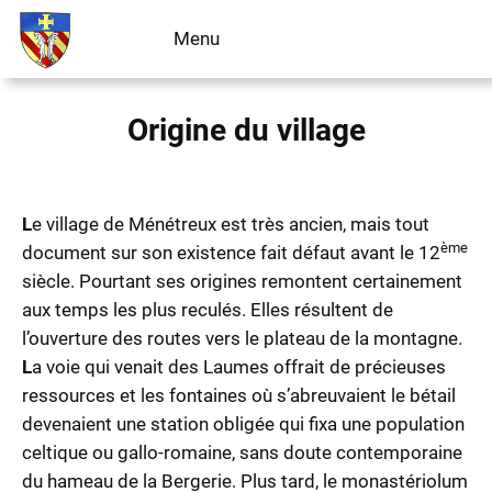
Aller
Menu
Livre d’or
au
contenu
Origine du village
L
e village de Ménétreux est très ancien, mais tout
ème
document sur son existence fait défaut avant le 12
siècle. Pourtant ses origines remontent certainement
aux temps les plus reculés. Elles résultent de
l’ouverture des routes vers le plateau de la montagne.
L
a voie qui venait des Laumes offrait de précieuses
ressources et les fontaines où s’abreuvaient le bétail
devenaient une station obligée qui fixa une population
celtique ou gallo-romaine, sans doute contemporaine
du hameau de la Bergerie. Plus tard, le monastériolum