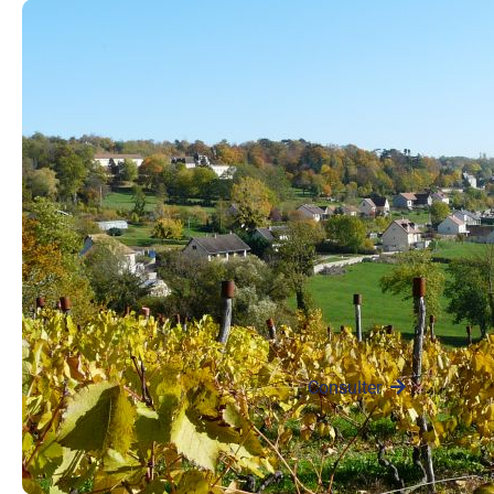
L’étymologie de
Ménétreux-le-Pitois
Le village de
Ménétreux est
très ancien, mais
en l’absence de
tout document
authentique, on…
Consulter