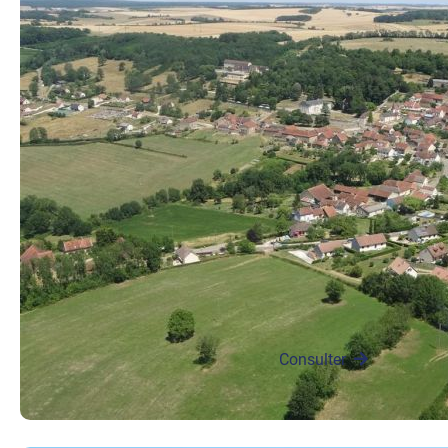
Entre « village et
tuilerie »l’art de vivre
en banlieue
Les Parisiens et
les (frais)
résidents
secondaires
prononcent« Mé-
né-treux» en
détachant bien les
syllabes, avec…
Consulter