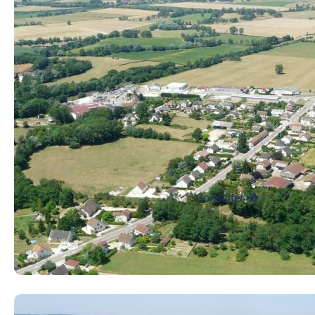
Le «village nègre»
Lorsqu’ils
évoquent la
tuilerie, les
anciens du village
parlent encore du
« village nègre ».…
Consulter