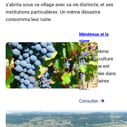
s’abrita sous ce village avec sa vie distincte, et ses
institutions particulières. Un même désastre
consomma leur ruine.
Ménétreux et la
vigne
Dès le XIIème
siècle, la culture
de la vigne est
mentionnée dans
les cartulaires
des…
Consulter