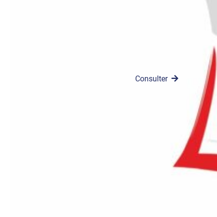
images, 8 au 11
mai 2025, la
commémoration
et l’exposition du
80ᵉ anniversaire…
Consulter