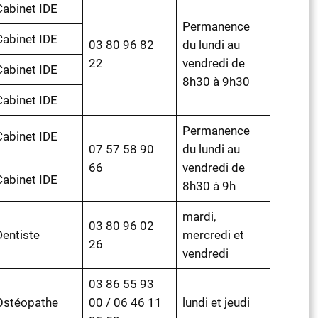
Cabinet IDE
Permanence
Cabinet IDE
03 80 96 82
du lundi au
22
vendredi de
Cabinet IDE
8h30 à 9h30
Cabinet IDE
Permanence
Cabinet IDE
07 57 58 90
du lundi au
66
vendredi de
Cabinet IDE
8h30 à 9h
mardi,
03 80 96 02
Dentiste
mercredi et
26
vendredi
03 86 55 93
Ostéopathe
00 / 06 46 11
lundi et jeudi