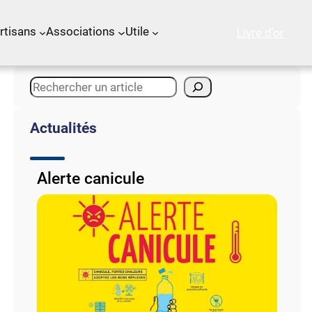
rtisans
Associations
Utile
Livre d’or
S
e
a
Actualités
r
c
h
Alerte canicule