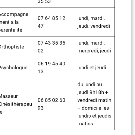
35 53
Accompagne
07 64 85 12
lundi, mardi,
ment a la
47
jeudi, vendredi
parentalité
07 43 35 35
lundi, mardi,
Orthoptiste
02
mercredi, jeudi
06 19 45 40
Psychologue
lundi et jeudi
13
du lundi au
jeudi 9h18h +
Masseur
06 85 02 60
vendredi matin
Kinésithérapeu
93
+ domicile les
te
lundis et jeudis
matins