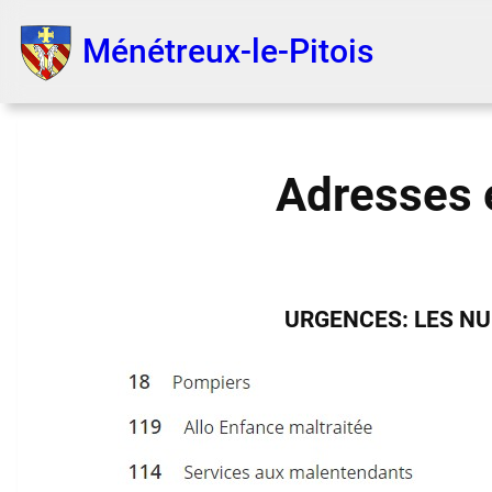
Aller
au
Ménétreux-le-Pitois
contenu
Adresses e
URGENCES: LES N