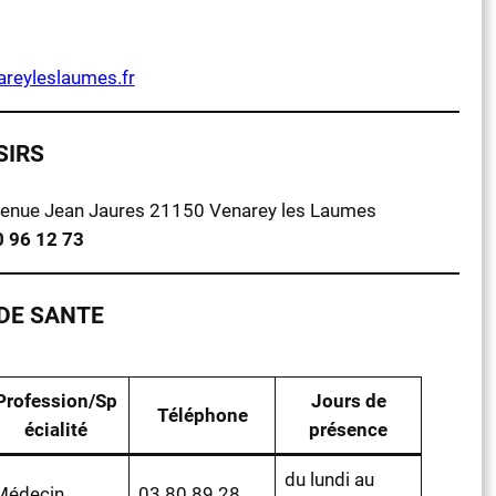
areyleslaumes
.fr
SIRS
enue Jean Jaures 21150 Venarey les Laumes
0 96 12 73
DE SANTE
Profession/Sp
Jours de
Téléphone
écialité
présence
du lundi au
Médecin
03 80 89 28