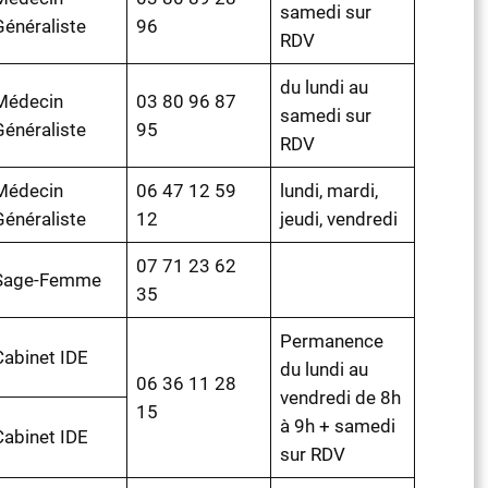
samedi sur
Généraliste
96
RDV
du lundi au
Médecin
03 80 96 87
samedi sur
Généraliste
95
RDV
Médecin
06 47 12 59
lundi, mardi,
Généraliste
12
jeudi, vendredi
07 71 23 62
Sage-Femme
35
Permanence
Cabinet IDE
du lundi au
06 36 11 28
vendredi de 8h
15
à 9h + samedi
Cabinet IDE
sur RDV