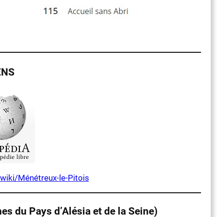
ENS
/wiki/Ménétreux-le-Pitois
du Pays d’Alésia et de la Seine)