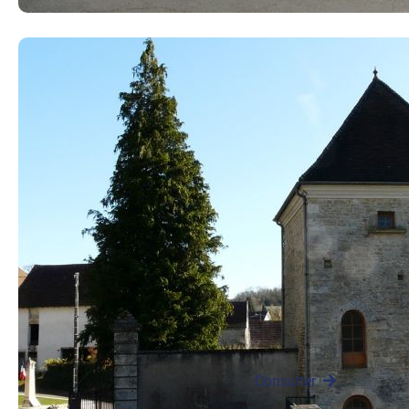
Historique de la
famille Courtot de
Cissey
D’après les
manuscrits de
l’Abbé Renaut
François-Charles
de Vichy, baron de
Ménétreux, était
marié à…
Consulter