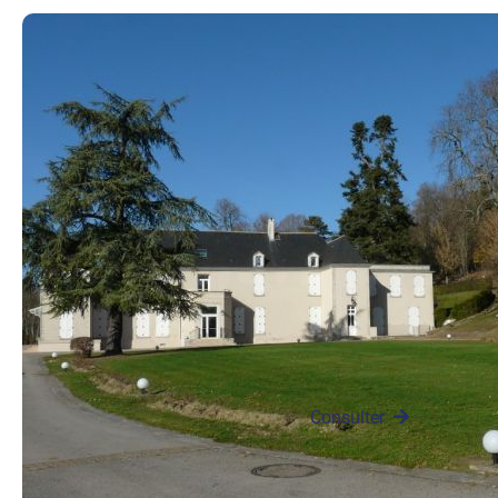
Les anciennes
familles de
Ménétreux
Parmi les plus
anciennes familles
de Ménétreux, les
RIVEL ou RIVEAU,
ont droit de
priorité.…
Consulter