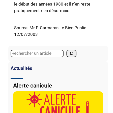
le début des années 1980 et il n’en reste
pratiquement rien désormais.
Source: Mr P. Carmaran Le Bien Public
12/07/2003
S
e
a
Actualités
r
c
Alerte canicule
h