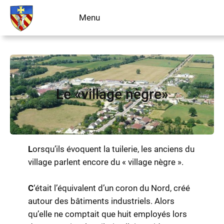
Aller
Menu
Livre d’or
au
contenu
Le «village nègre»
L
orsqu’ils évoquent la tuilerie, les anciens du
village parlent encore du « village nègre ».
C
‘était l’équivalent d’un coron du Nord, créé
autour des bâtiments industriels. Alors
qu’elle ne comptait que huit employés lors