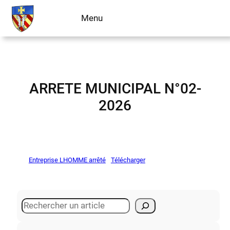
Aller
Menu
Livre d’or
au
contenu
ARRETE MUNICIPAL N°02-
2026
Entreprise LHOMME arrêté
Télécharger
S
e