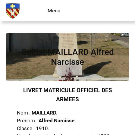
Aller
Menu
Livre d’or
au
contenu
Soldat MAILLARD Alfred
Narcisse
LIVRET MATRICULE OFFICIEL DES
ARMEES
Nom :
MAILLARD.
Prénom :
Alfred Narcisse
.
Classe : 1910.