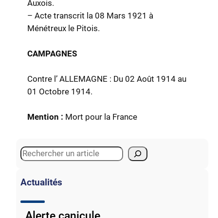
Auxois.
– Acte transcrit la 08 Mars 1921 à
Ménétreux le Pitois.
CAMPAGNES
Contre l’ ALLEMAGNE : Du 02 Août 1914 au
01 Octobre 1914.
Mention :
Mort pour la France
S
e
a
Actualités
r
c
Alerte canicule
h