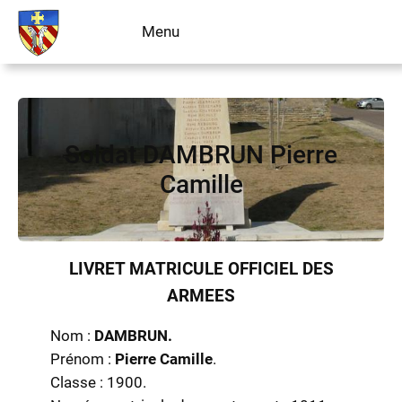
Aller
Menu
Livre d’or
au
contenu
Soldat DAMBRUN Pierre
Camille
LIVRET MATRICULE OFFICIEL DES
ARMEES
Nom :
DAMBRUN.
Prénom :
Pierre Camille
.
Classe : 1900.