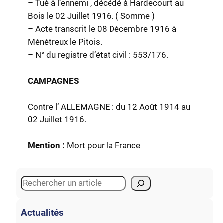
– Tué à l’ennemi , décédé à Hardecourt au
Bois le 02 Juillet 1916. ( Somme )
– Acte transcrit le 08 Décembre 1916 à
Ménétreux le Pitois.
– N° du registre d’état civil : 553/176.
CAMPAGNES
Contre l’ ALLEMAGNE : du 12 Août 1914 au
02 Juillet 1916.
Mention :
Mort pour la France
S
e
a
Actualités
r