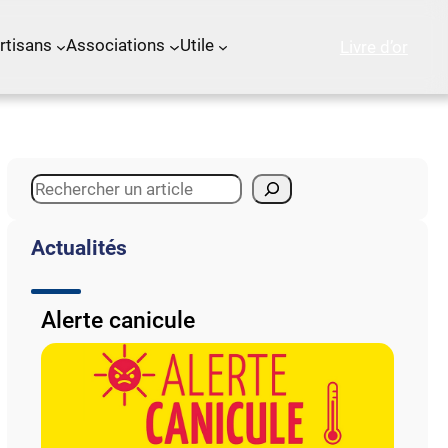
rtisans
Associations
Utile
Livre d’or
S
e
a
Actualités
r
c
h
Alerte canicule