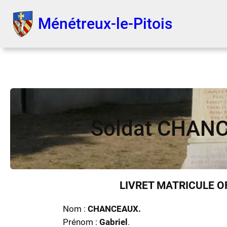
Aller
au
Ménétreux-le-Pitois
contenu
Soldat CHANC
LIVRET MATRICULE O
Nom :
CHANCEAUX.
Prénom :
Gabriel
.