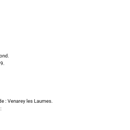
Rond.
59.
n de : Venarey les Laumes.
: