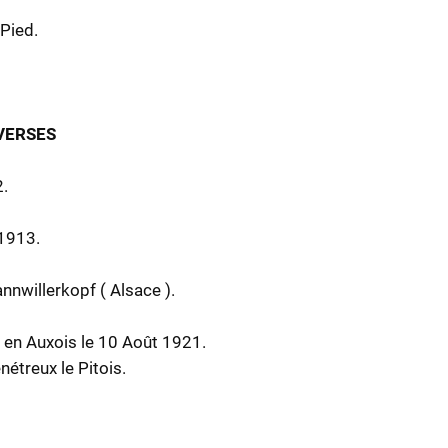
 Pied.
IVERSES
.
1913.
nwillerkopf ( Alsace ).
 en Auxois le 10 Août 1921.
étreux le Pitois.