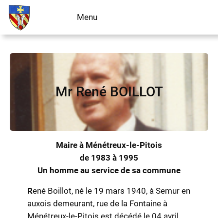
Aller
Menu
Livre d’or
au
contenu
Mr René BOILLOT
Maire à Ménétreux-le-Pitois
de 1983 à 1995
Un homme au service de sa commune
R
ené Boillot, né le 19 mars 1940, à Semur en
auxois demeurant, rue de la Fontaine à
Ménétreux-le-Pitois est décédé le 04 avril