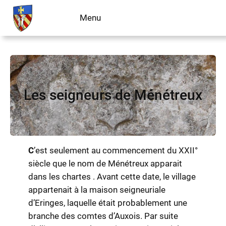
Aller
Menu
Livre d’or
au
contenu
Les seigneurs de Ménétreux
C
’est seulement au commencement du XXII°
siècle que le nom de Ménétreux apparait
dans les chartes . Avant cette date, le village
appartenait à la maison seigneuriale
d’Eringes, laquelle était probablement une
branche des comtes d’Auxois. Par suite