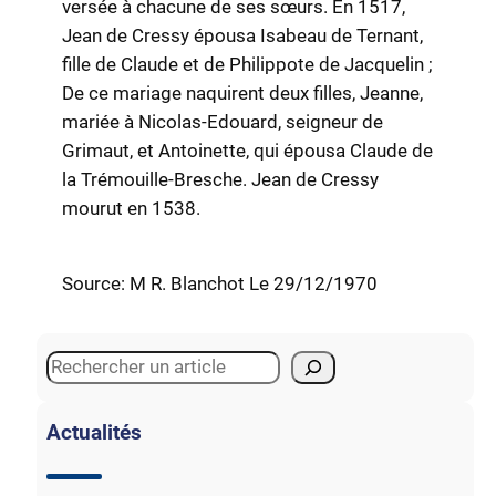
versée à chacune de ses sœurs. En 1517,
Jean de Cressy épousa Isabeau de Ternant,
fille de Claude et de Philippote de Jacquelin ;
De ce mariage naquirent deux filles, Jeanne,
mariée à Nicolas-Edouard, seigneur de
Grimaut, et Antoinette, qui épousa Claude de
la Trémouille-Bresche. Jean de Cressy
mourut en 1538.
Source: M R. Blanchot Le 29/12/1970
S
e
a
Actualités
r
c