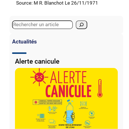
Source: M R. Blanchot Le 26/11/1971
S
e
a
Actualités
r
c
Alerte canicule
h