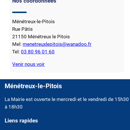
Nos coordonnées
Ménétreux-le-Pitois
Rue Pâtis
21150 Ménétreux le Pitois
Mel:
menetreuxlepitois@wanadoo.fr
Tel:
03 80 96 01 60
Venir nous voir
Ménétreux-le-Pitois
La Mairie est ouverte le mercredi et le vendredi de 15h30
à 18h30
Liens rapides