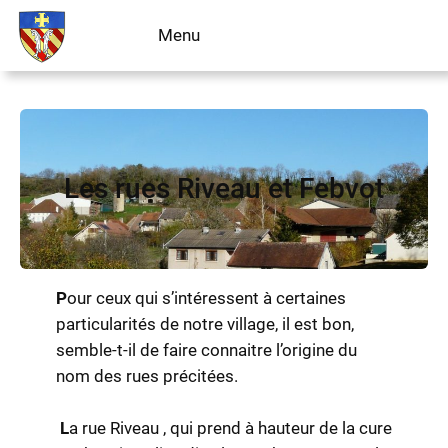
Aller
Menu
Livre d’or
au
contenu
Les rues Riveau et Febvot
P
our ceux qui s’intéressent à certaines
particularités de notre village, il est bon,
semble-t-il de faire connaitre l’origine du
nom des rues précitées.
L
a rue Riveau , qui prend à hauteur de la cure