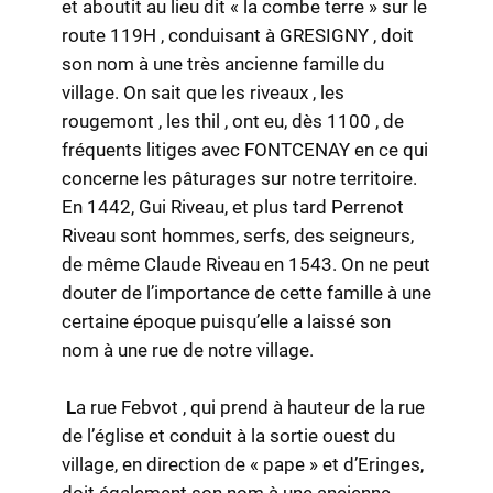
et aboutit au lieu dit « la combe terre » sur le
route 119H , conduisant à GRESIGNY , doit
son nom à une très ancienne famille du
village. On sait que les riveaux , les
rougemont , les thil , ont eu, dès 1100 , de
fréquents litiges avec FONTCENAY en ce qui
concerne les pâturages sur notre territoire.
En 1442, Gui Riveau, et plus tard Perrenot
Riveau sont hommes, serfs, des seigneurs,
de même Claude Riveau en 1543. On ne peut
douter de l’importance de cette famille à une
certaine époque puisqu’elle a laissé son
nom à une rue de notre village.
L
a rue Febvot , qui prend à hauteur de la rue
de l’église et conduit à la sortie ouest du
village, en direction de « pape » et d’Eringes,
doit également son nom à une ancienne