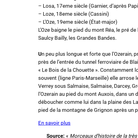
– Losa, 17eme siècle (Garnier, d’après Pap
– Loze, 18eme siècle (Cassini)
– L’Oze, 19eme siècle (État-major)
L’Oze baigne le pied du mont Réa, le pré de
Saulcy Bailly, les Grandes Bandes.
U
n peu plus longue et forte que l’Ozerain, 
près de l’entrée du tunnel ferroviaire de Bl
« Le Bois de la Chouette ». Constamment lo
souvent (ligne Paris-Marseille) elle arrose l
Verrey sous Salmaise, Salmaise, Darcey, G
l’Ozerain au pied du mont Auxois, dans un 
déboucher comme lui dans la plaine des La
pied de la montagne de Grignon après un 
En savoir plus
Source:
«
Morceaux d’histoire de la trè