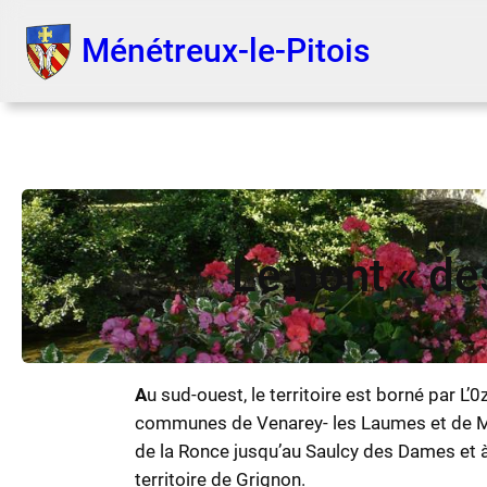
Aller
au
Ménétreux-le-Pitois
contenu
Le pont « d
A
u sud-ouest, le territoire est borné par L’0
communes de Venarey- les Laumes et de Mén
de la Ronce jusqu’au Saulcy des Dames et à 
territoire de Grignon.