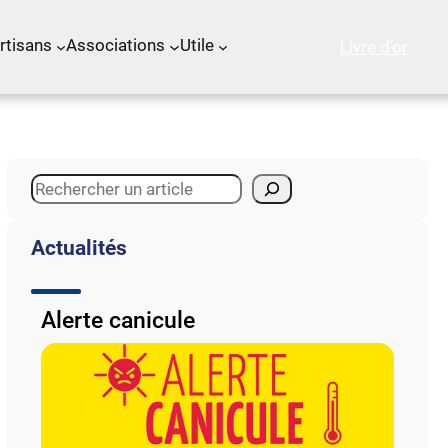
rtisans
Associations
Utile
Livre d’or
S
e
a
Actualités
r
c
h
Alerte canicule