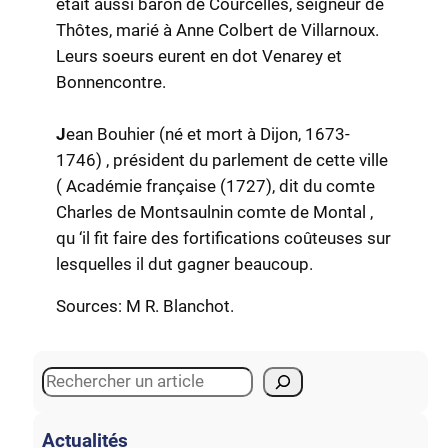
était aussi baron de Courcelles, seigneur de
Thôtes, marié à Anne Colbert de Villarnoux.
Leurs soeurs eurent en dot Venarey et
Bonnencontre.
J
ean Bouhier (né et mort à Dijon, 1673-
1746) , président du parlement de cette ville
( Académie française (1727), dit du comte
Charles de Montsaulnin comte de Montal ,
qu ‘il fit faire des fortifications coûteuses sur
lesquelles il dut gagner beaucoup.
Sources: M R. Blanchot.
S
e
a
Actualités