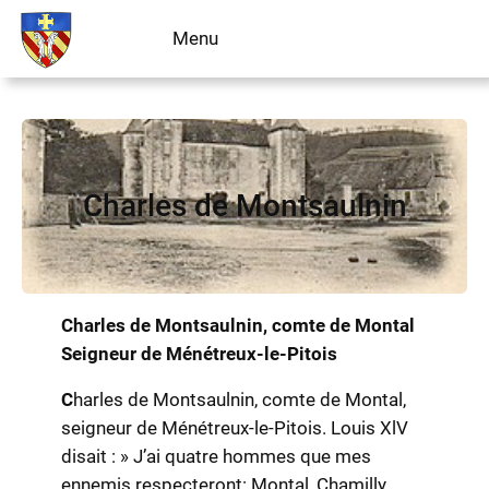
Aller
Menu
Livre d’or
au
contenu
Charles de Montsaulnin
Charles de Montsaulnin, comte de Montal
Seigneur de Ménétreux-le-Pitois
C
harles de Montsaulnin, comte de Montal,
seigneur de Ménétreux-le-Pitois. Louis XlV
disait : » J’ai quatre hommes que mes
ennemis respecteront: Montal, Chamilly,