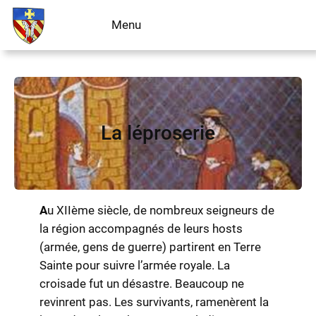
Aller
Menu
Livre d’or
au
contenu
La léproserie
A
u XIIème siècle, de nombreux seigneurs de
la région accompagnés de leurs hosts
(armée, gens de guerre) partirent en Terre
Sainte pour suivre l’armée royale. La
croisade fut un désastre. Beaucoup ne
revinrent pas. Les survivants, ramenèrent la