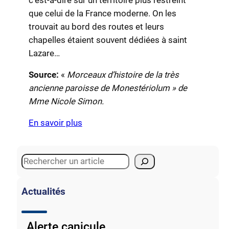
que celui de la France moderne. On les
trouvait au bord des routes et leurs
chapelles étaient souvent dédiées à saint
Lazare…
Source:
«
Morceaux d’histoire de la très
ancienne paroisse de Monestériolum » de
Mme Nicole Simon.
En savoir plus
S
e
a
Actualités
r
c
Alerte canicule
h