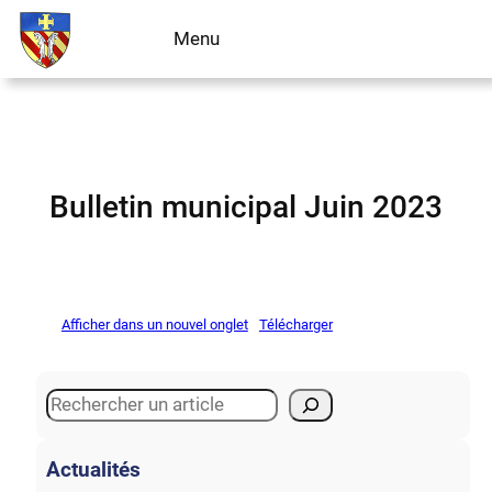
Aller
Menu
Livre d’or
au
contenu
Bulletin municipal Juin 2023
Afficher dans un nouvel onglet
Télécharger
S
e
a
Actualités
r